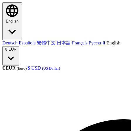
English
Deutsch
Española
繁體中文
日本語
Français
Русский
English
€
EUR
€
EUR
$
USD
(Euro)
(US Dollar)