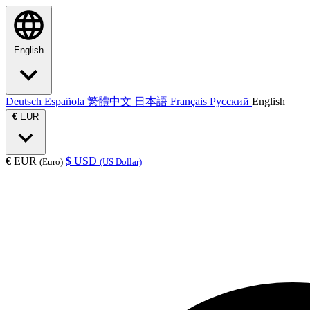
English
Deutsch
Española
繁體中文
日本語
Français
Русский
English
€
EUR
€
EUR
$
USD
(Euro)
(US Dollar)