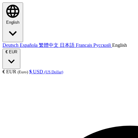
English
Deutsch
Española
繁體中文
日本語
Français
Русский
English
€
EUR
€
EUR
$
USD
(Euro)
(US Dollar)