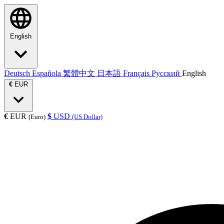
English
Deutsch
Española
繁體中文
日本語
Français
Русский
English
€
EUR
€
EUR
$
USD
(Euro)
(US Dollar)