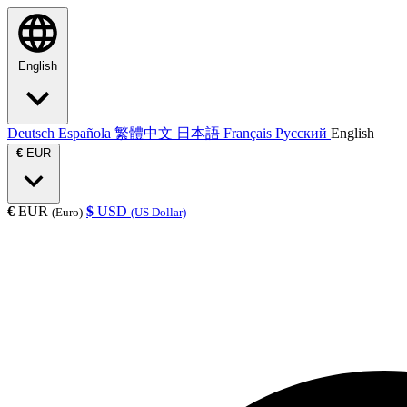
English
Deutsch
Española
繁體中文
日本語
Français
Русский
English
€
EUR
€
EUR
$
USD
(Euro)
(US Dollar)