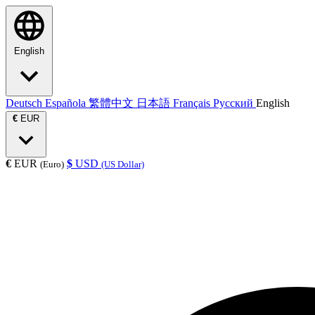
English
Deutsch
Española
繁體中文
日本語
Français
Русский
English
€
EUR
€
EUR
$
USD
(Euro)
(US Dollar)