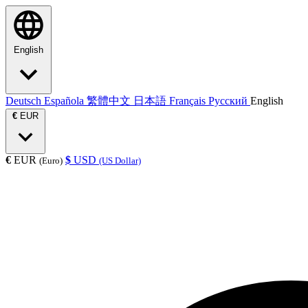
English
Deutsch
Española
繁體中文
日本語
Français
Русский
English
€
EUR
€
EUR
$
USD
(Euro)
(US Dollar)