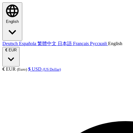
English
Deutsch
Española
繁體中文
日本語
Français
Русский
English
€
EUR
€
EUR
$
USD
(Euro)
(US Dollar)