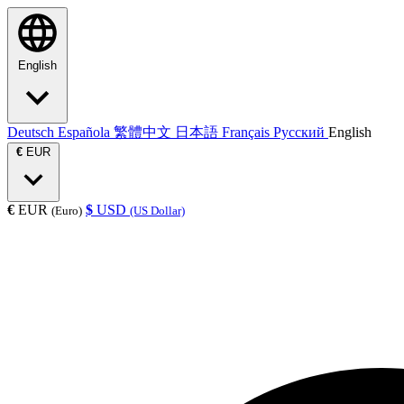
English
Deutsch
Española
繁體中文
日本語
Français
Русский
English
€
EUR
€
EUR
$
USD
(Euro)
(US Dollar)