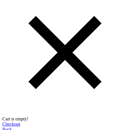
Cart is empty!
Checkout
Back