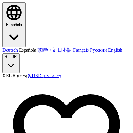
Española
Deutsch
Española
繁體中文
日本語
Français
Русский
English
€
EUR
€
EUR
$
USD
(Euro)
(US Dollar)