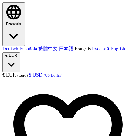
Français
Deutsch
Española
繁體中文
日本語
Français
Русский
English
€
EUR
€
EUR
$
USD
(Euro)
(US Dollar)