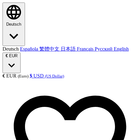
Deutsch
Deutsch
Española
繁體中文
日本語
Français
Русский
English
€
EUR
€
EUR
$
USD
(Euro)
(US Dollar)