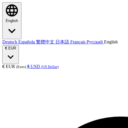
English
Deutsch
Española
繁體中文
日本語
Français
Русский
English
€
EUR
€
EUR
$
USD
(Euro)
(US Dollar)