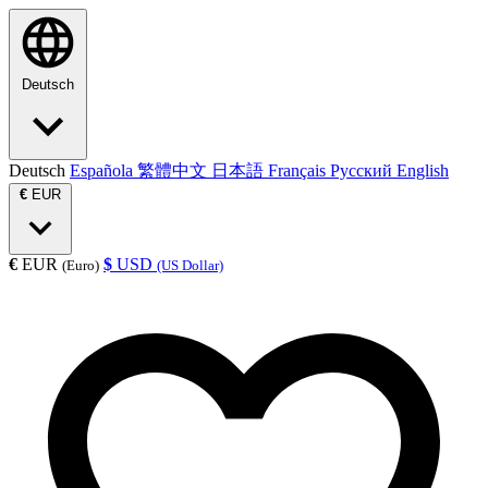
Deutsch
Deutsch
Española
繁體中文
日本語
Français
Русский
English
€
EUR
€
EUR
$
USD
(Euro)
(US Dollar)