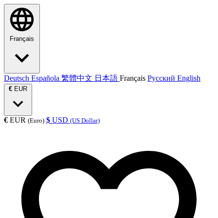
Français
Deutsch
Española
繁體中文
日本語
Français
Русский
English
€
EUR
€
EUR
$
USD
(Euro)
(US Dollar)