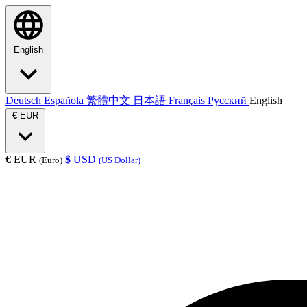
English
Deutsch
Española
繁體中文
日本語
Français
Русский
English
€
EUR
€
EUR
$
USD
(Euro)
(US Dollar)