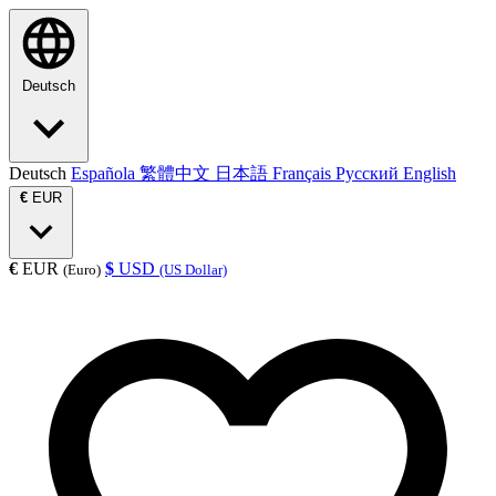
Deutsch
Deutsch
Española
繁體中文
日本語
Français
Русский
English
€
EUR
€
EUR
$
USD
(Euro)
(US Dollar)