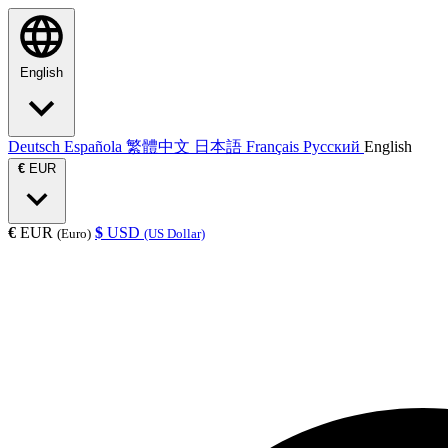
English
Deutsch
Española
繁體中文
日本語
Français
Русский
English
€
EUR
€
EUR
$
USD
(Euro)
(US Dollar)