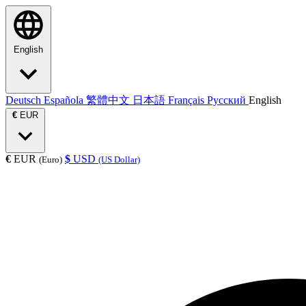
English
Deutsch
Española
繁體中文
日本語
Français
Русский
English
€
EUR
€
EUR
$
USD
(Euro)
(US Dollar)