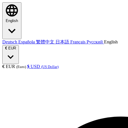
English
Deutsch
Española
繁體中文
日本語
Français
Русский
English
€
EUR
€
EUR
$
USD
(Euro)
(US Dollar)