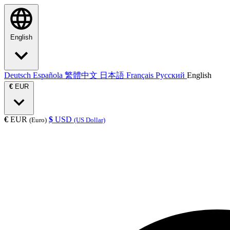
English
Deutsch
Española
繁體中文
日本語
Français
Русский
English
€
EUR
€
EUR
$
USD
(Euro)
(US Dollar)