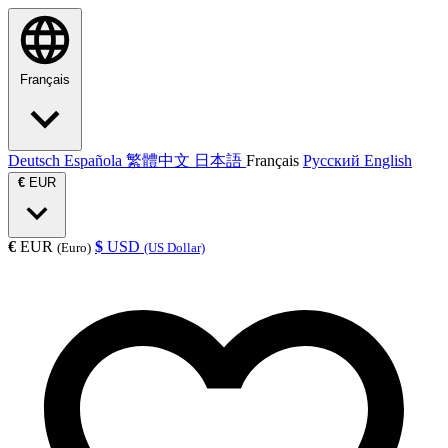
Français
Deutsch
Española
繁體中文
日本語
Français
Русский
English
€
EUR
€
EUR
$
USD
(Euro)
(US Dollar)