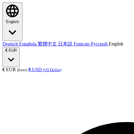
English
Deutsch
Española
繁體中文
日本語
Français
Русский
English
€
EUR
€
EUR
$
USD
(Euro)
(US Dollar)