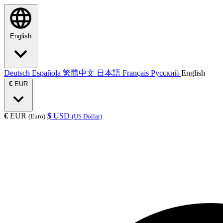
English
Deutsch
Española
繁體中文
日本語
Français
Русский
English
€
EUR
€
EUR
$
USD
(Euro)
(US Dollar)