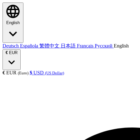
English
Deutsch
Española
繁體中文
日本語
Français
Русский
English
€
EUR
€
EUR
$
USD
(Euro)
(US Dollar)