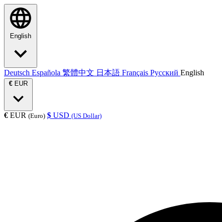
English
Deutsch
Española
繁體中文
日本語
Français
Русский
English
€
EUR
€
EUR
$
USD
(Euro)
(US Dollar)