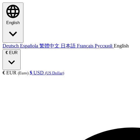
English
Deutsch
Española
繁體中文
日本語
Français
Русский
English
€
EUR
€
EUR
$
USD
(Euro)
(US Dollar)