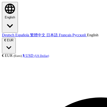
English
Deutsch
Española
繁體中文
日本語
Français
Русский
English
€
EUR
€
EUR
$
USD
(Euro)
(US Dollar)