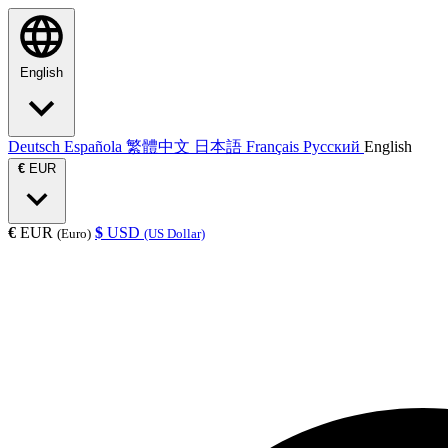
English
Deutsch
Española
繁體中文
日本語
Français
Русский
English
€
EUR
€
EUR
$
USD
(Euro)
(US Dollar)