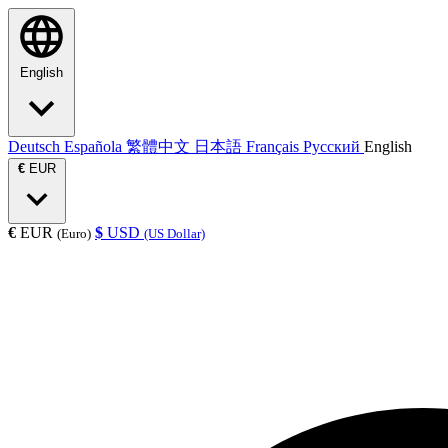
English
Deutsch
Española
繁體中文
日本語
Français
Русский
English
€
EUR
€
EUR
$
USD
(Euro)
(US Dollar)