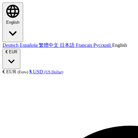
English
Deutsch
Española
繁體中文
日本語
Français
Русский
English
€
EUR
€
EUR
$
USD
(Euro)
(US Dollar)