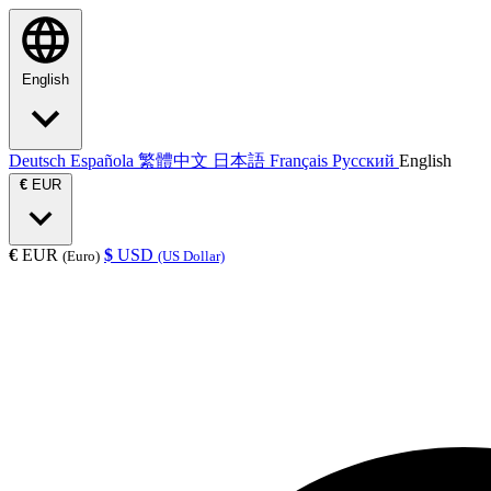
English
Deutsch
Española
繁體中文
日本語
Français
Русский
English
€
EUR
€
EUR
$
USD
(Euro)
(US Dollar)