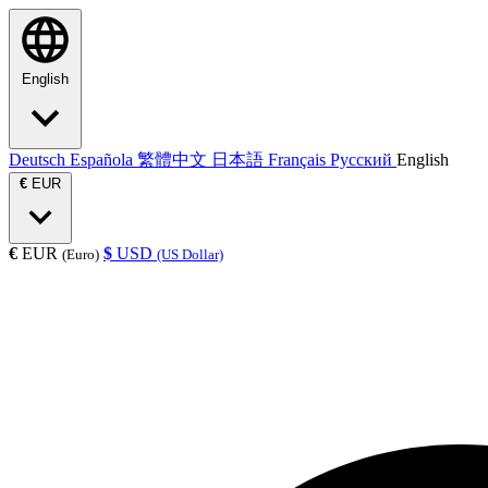
English
Deutsch
Española
繁體中文
日本語
Français
Русский
English
€
EUR
€
EUR
$
USD
(Euro)
(US Dollar)