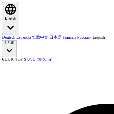
English
Deutsch
Española
繁體中文
日本語
Français
Русский
English
€
EUR
€
EUR
$
USD
(Euro)
(US Dollar)