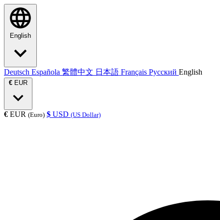
English
Deutsch
Española
繁體中文
日本語
Français
Русский
English
€
EUR
€
EUR
$
USD
(Euro)
(US Dollar)