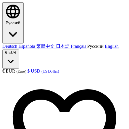
Русский
Deutsch
Española
繁體中文
日本語
Français
Русский
English
€
EUR
€
EUR
$
USD
(Euro)
(US Dollar)