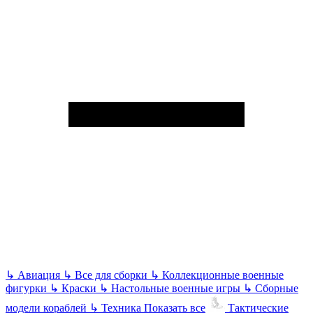
↳
Авиация
↳
Все для сборки
↳
Коллекционные военные
фигурки
↳
Краски
↳
Настольные военные игры
↳
Сборные
модели кораблей
↳
Техника
Показать все
Тактические