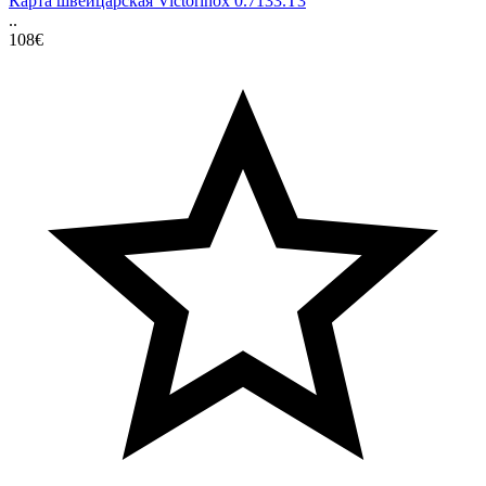
Карта швейцарская Victorinox 0.7133.T3
..
108€