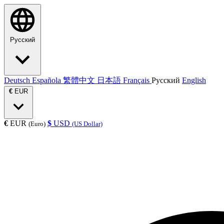
Русский
Deutsch
Española
繁體中文
日本語
Français
Русский
English
€
EUR
€
EUR
$
USD
(Euro)
(US Dollar)