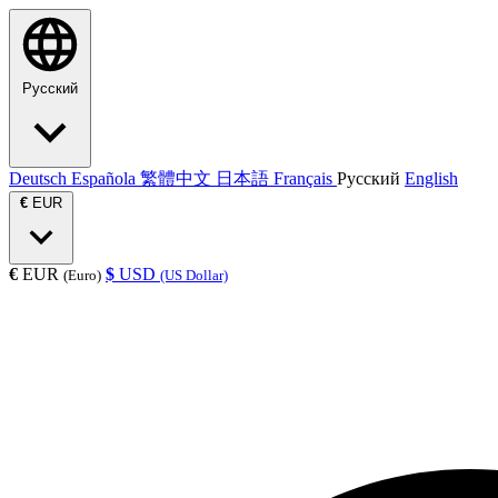
Русский
Deutsch
Española
繁體中文
日本語
Français
Русский
English
€
EUR
€
EUR
$
USD
(Euro)
(US Dollar)