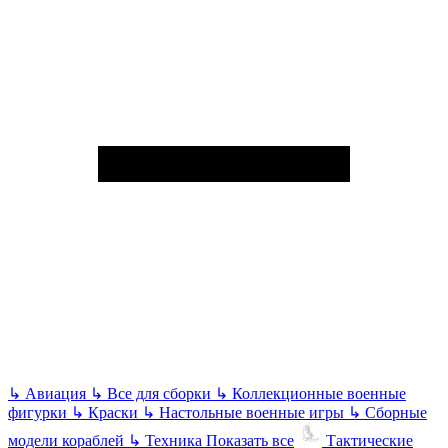
↳
Авиация
↳
Все для сборки
↳
Коллекционные военные
фигурки
↳
Краски
↳
Настольные военные игры
↳
Сборные
модели кораблей
↳
Техника
Показать все
Тактические