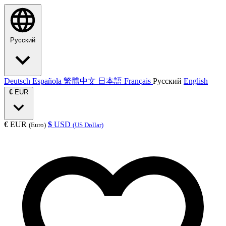
Русский
Deutsch
Española
繁體中文
日本語
Français
Русский
English
€
EUR
€
EUR
$
USD
(Euro)
(US Dollar)