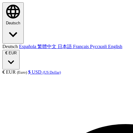
Deutsch
Deutsch
Española
繁體中文
日本語
Français
Русский
English
€
EUR
€
EUR
$
USD
(Euro)
(US Dollar)