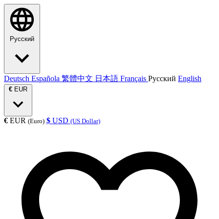
Русский
Deutsch
Española
繁體中文
日本語
Français
Русский
English
€
EUR
€
EUR
$
USD
(Euro)
(US Dollar)