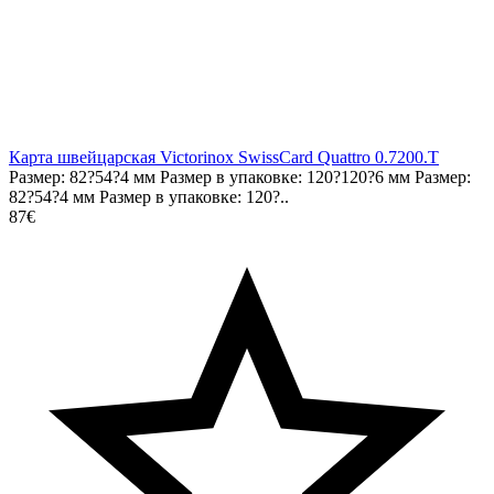
Карта швейцарская Victorinox SwissCard Quattro 0.7200.T
Размер: 82?54?4 мм Размер в упаковке: 120?120?6 мм Размер:
82?54?4 мм Размер в упаковке: 120?..
87€