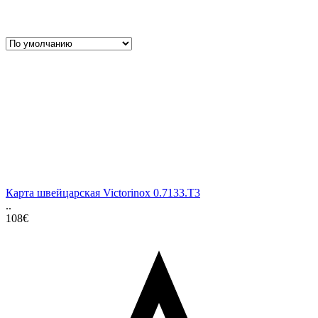
Карта швейцарская Victorinox 0.7133.T3
..
108€