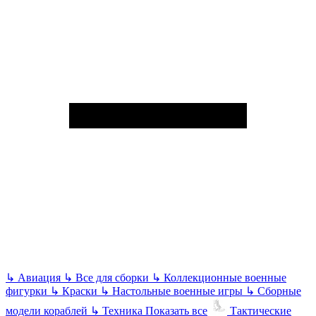
↳
Авиация
↳
Все для сборки
↳
Коллекционные военные
фигурки
↳
Краски
↳
Настольные военные игры
↳
Сборные
модели кораблей
↳
Техника
Показать все
Тактические