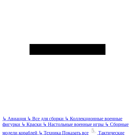
↳
Авиация
↳
Все для сборки
↳
Коллекционные военные
фигурки
↳
Краски
↳
Настольные военные игры
↳
Сборные
модели кораблей
↳
Техника
Показать все
Тактические