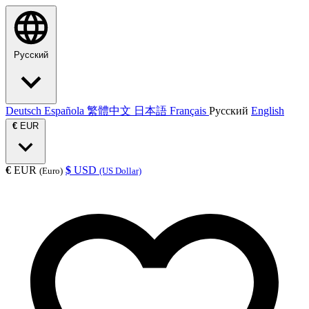
Русский
Deutsch
Española
繁體中文
日本語
Français
Русский
English
€
EUR
€
EUR
$
USD
(Euro)
(US Dollar)