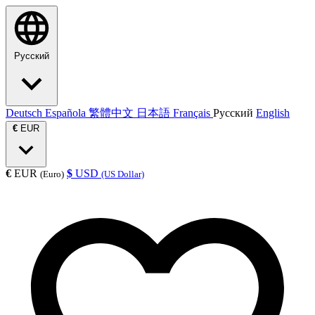
Русский
Deutsch
Española
繁體中文
日本語
Français
Русский
English
€
EUR
€
EUR
$
USD
(Euro)
(US Dollar)