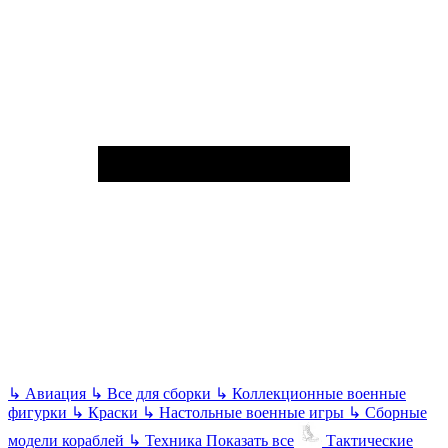
↳
Авиация
↳
Все для сборки
↳
Коллекционные военные
фигурки
↳
Краски
↳
Настольные военные игры
↳
Сборные
модели кораблей
↳
Техника
Показать все
Тактические