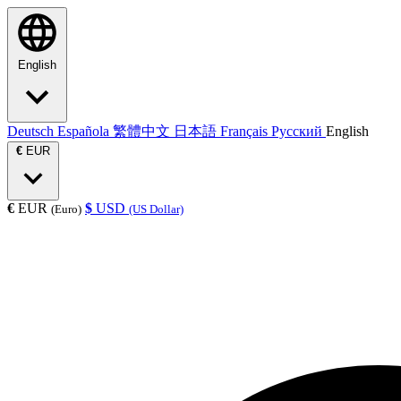
English
Deutsch
Española
繁體中文
日本語
Français
Русский
English
€
EUR
€
EUR
$
USD
(Euro)
(US Dollar)