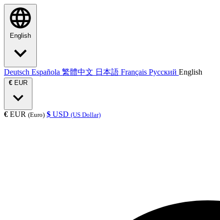
English
Deutsch
Española
繁體中文
日本語
Français
Русский
English
€
EUR
€
EUR
$
USD
(Euro)
(US Dollar)