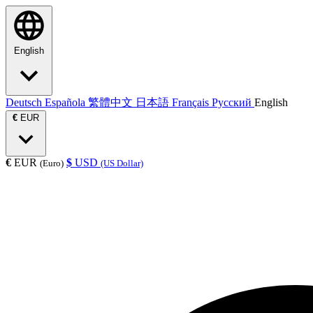
English
Deutsch
Española
繁體中文
日本語
Français
Русский
English
€
EUR
€
EUR
$
USD
(Euro)
(US Dollar)