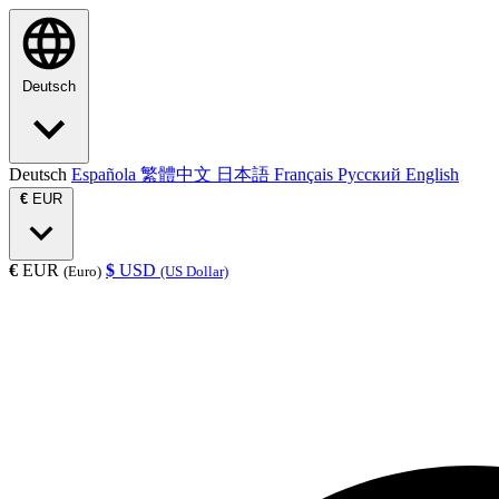
Deutsch
Deutsch
Española
繁體中文
日本語
Français
Русский
English
€
EUR
€
EUR
$
USD
(Euro)
(US Dollar)