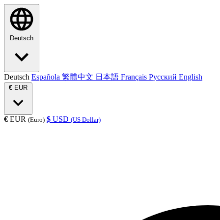
Deutsch
Deutsch
Española
繁體中文
日本語
Français
Русский
English
€
EUR
€
EUR
$
USD
(Euro)
(US Dollar)