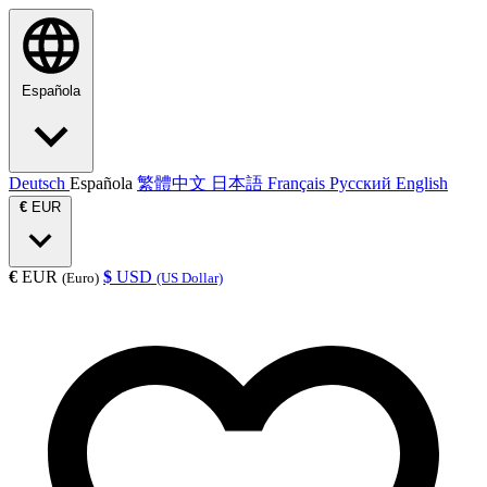
Española
Deutsch
Española
繁體中文
日本語
Français
Русский
English
€
EUR
€
EUR
$
USD
(Euro)
(US Dollar)