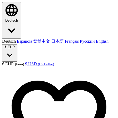
Deutsch
Deutsch
Española
繁體中文
日本語
Français
Русский
English
€
EUR
€
EUR
$
USD
(Euro)
(US Dollar)